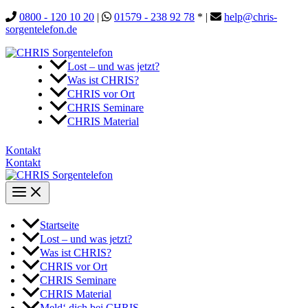
Zum
0800 - 120 10 20
|
01579 - 238 92 78
* |
help@chris-
Inhalt
sorgentelefon.de
springen
Lost – und was jetzt?
Was ist CHRIS?
CHRIS vor Ort
CHRIS Seminare
CHRIS Material
Kontakt
Kontakt
Startseite
Lost – und was jetzt?
Was ist CHRIS?
CHRIS vor Ort
CHRIS Seminare
CHRIS Material
Meld‘ dich bei CHRIS