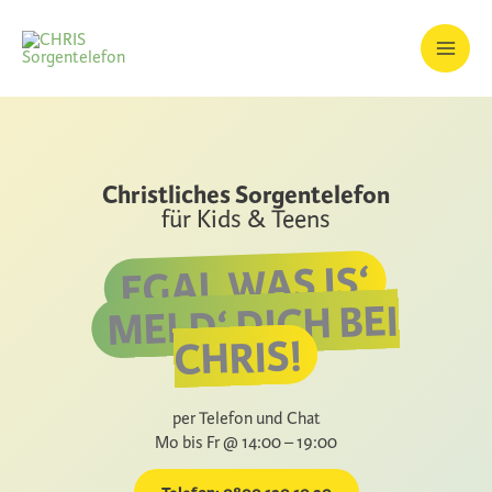
Zum
Inhalt
springen
Christliches Sorgentelefon
für Kids & Teens
EGAL WAS IS‘
MELD‘ DICH BEI
CHRIS!
per Telefon und Chat
Mo bis Fr @ 14:00 – 19:00